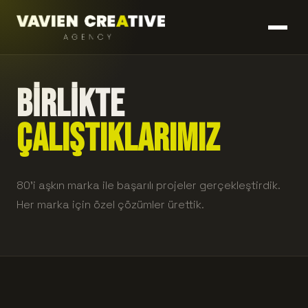
BİRLİKTE
ÇALIŞTIKLARIMIZ
80'i aşkın marka ile başarılı projeler gerçekleştirdik.
Her marka için özel çözümler ürettik.