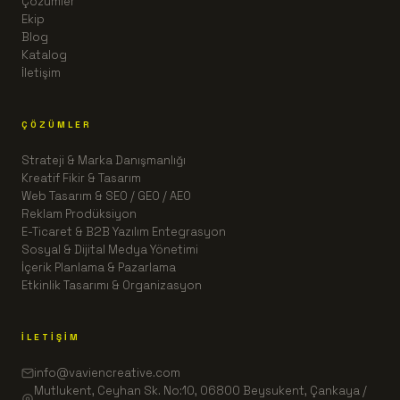
Çözümler
Ekip
Blog
Katalog
İletişim
ÇÖZÜMLER
Strateji & Marka Danışmanlığı
Kreatif Fikir & Tasarım
Web Tasarım & SEO / GEO / AEO
Reklam Prodüksiyon
E-Ticaret & B2B Yazılım Entegrasyon
Sosyal & Dijital Medya Yönetimi
İçerik Planlama & Pazarlama
Etkinlik Tasarımı & Organizasyon
İLETIŞIM
info@vaviencreative.com
Mutlukent, Ceyhan Sk. No:10, 06800 Beysukent, Çankaya /