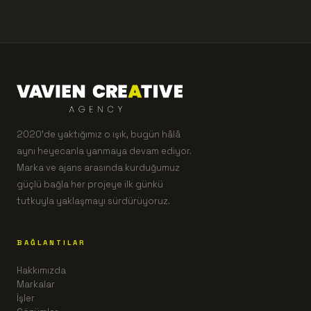
2020'de yaktığımız o ışık, bugün hâlâ
aynı heyecanla yanmaya devam ediyor.
Marka ve ajans arasında kurduğumuz
güçlü bağla her projeye ilk günkü
tutkuyla yaklaşmayı sürdürüyoruz.
BAĞLANTILAR
Hakkımızda
Markalar
İşler